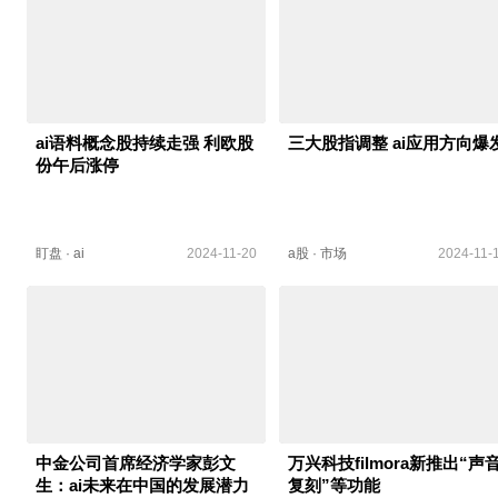
ai语料概念股持续走强 利欧股
三大股指调整 ai应用方向爆
份午后涨停
盯盘
·
ai
2024-11-20
a股
·
市场
2024-11-
中金公司首席经济学家彭文
万兴科技filmora新推出“声
生：ai未来在中国的发展潜力
复刻”等功能