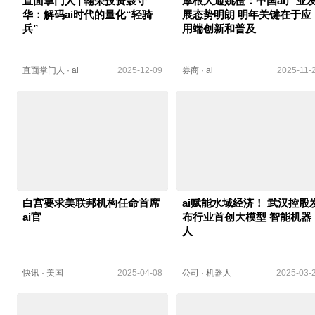
直面掌门人 | 翰荣投资聂守
摩根大通姚橙：中国ai产业
华：解码ai时代的量化“轻骑
展态势明朗 明年关键在于应
兵”
用端创新和普及
直面掌门人
·
ai
2025-12-09
券商
·
ai
2025-11-
白宫要求美联邦机构任命首席
ai赋能水域经济！ 武汉控股
ai官
布行业首创大模型 智能机器
人
快讯
·
美国
2025-04-08
公司
·
机器人
2025-03-