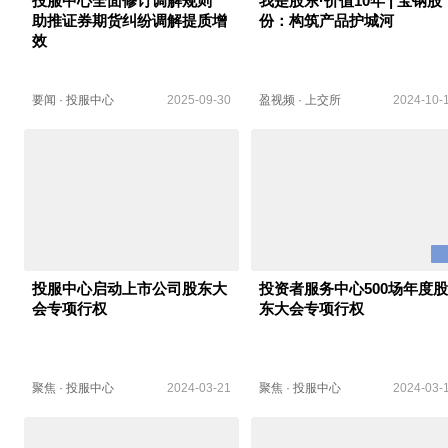
投服中心全面修订调解规则
我是股东·价值10年 | 宝钢股
助推证券期货纠纷调解提质增
份：构筑产品护城河
效
要闻
·
投服中心
2025-09-30
盈视频
·
上交所
2024-10-
投服中心启动上市公司股东大
投资者服务中心500场年度股
会专项行权
东大会专项行权
聚焦
·
投服中心
2024-03-21
聚焦
·
投服中心
2024-03-