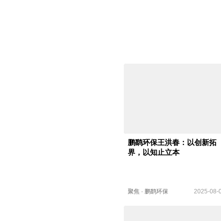
鹏鹞环保王洪春：以创新拓
界，以知止立本
聚焦
·
鹏鹞环保
2025-08-