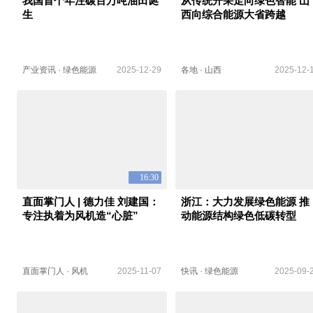
我国首个年注碳百万吨油田诞
从传统开采走向绿色智能 山
生
西向综合能源大省跨越
产业资讯
·
绿色能源
2025-12-29
各地
·
山西
2025-12-
16:30
直面掌门人 | 德力佳 刘建国：
浙江：大力发展绿色能源 推
专注执着为风机造“心脏”
动能源结构绿色低碳转型
直面掌门人
·
风机
2025-11-07
快讯
·
绿色能源
2025-09-