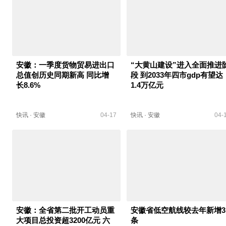
安徽：一季度货物贸易进出口
“大黄山建设”进入全面推进
总值创历史同期新高 同比增
段 到2033年四市gdp有望达
长8.6%
1.4万亿元
快讯
·
安徽
04-17
快讯
·
安徽
04-
安徽：全省第二批开工动员重
安徽省低空航线较去年新增3
大项目总投资超3200亿元 六
条