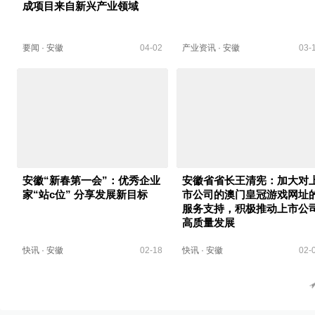
成项目来自新兴产业领域
要闻
·
安徽
04-02
产业资讯
·
安徽
03-
安徽“新春第一会”：优秀企业
安徽省省长王清宪：加大对
家“站c位” 分享发展新目标
市公司的澳门皇冠游戏网址
服务支持，积极推动上市公
高质量发展
快讯
·
安徽
02-18
快讯
·
安徽
02-