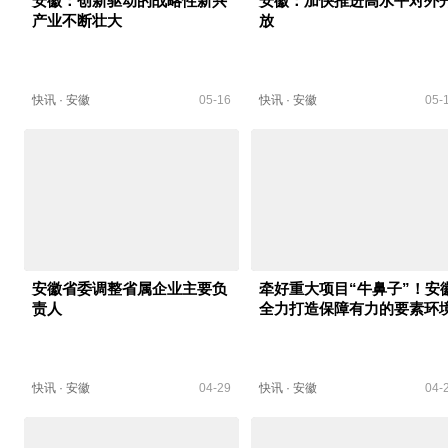
安徽：创新驱动的战略性新兴
安徽：加快推进高水平对外
产业不断壮大
放
快讯
·
安徽
05-16
快讯
·
安徽
05-
安徽省委调整省属企业主要负
牵好重大项目“牛鼻子”！安
责人
全力打造保障有力的要素环
快讯
·
安徽
04-29
快讯
·
安徽
04-