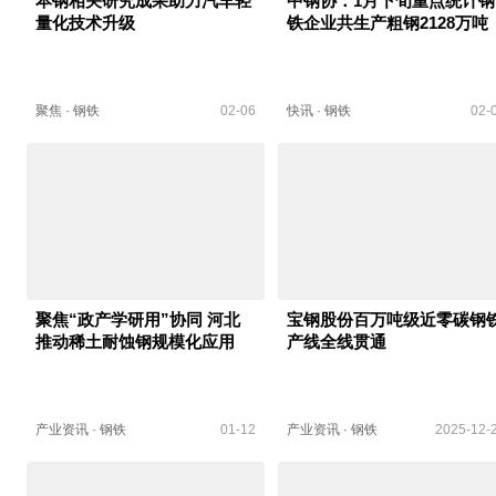
本钢相关研究成果助力汽车轻
中钢协：1月下旬重点统计钢
量化技术升级
铁企业共生产粗钢2128万吨
聚焦
·
钢铁
02-06
快讯
·
钢铁
02-
聚焦“政产学研用”协同 河北
宝钢股份百万吨级近零碳钢
推动稀土耐蚀钢规模化应用
产线全线贯通
产业资讯
·
钢铁
01-12
产业资讯
·
钢铁
2025-12-