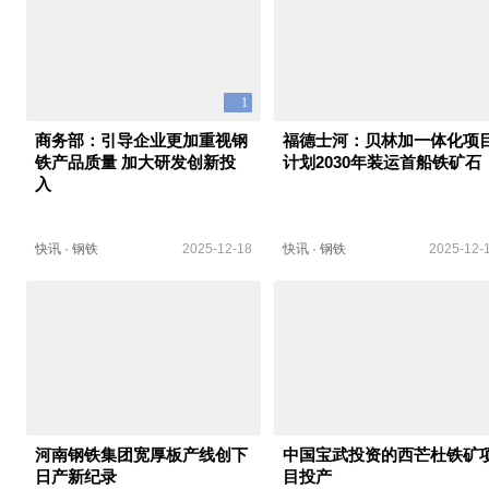
1
商务部：引导企业更加重视钢
福德士河：贝林加一体化项
铁产品质量 加大研发创新投
计划2030年装运首船铁矿石
入
快讯
·
钢铁
2025-12-18
快讯
·
钢铁
2025-12-
河南钢铁集团宽厚板产线创下
中国宝武投资的西芒杜铁矿
日产新纪录
目投产