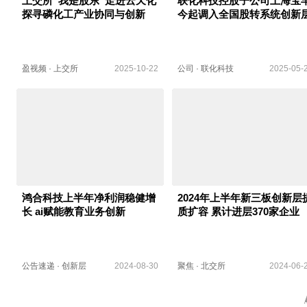
上交所“我是股东”走进云天化
联化科技控股子公司上海宝
探寻磷化工产业协同与创新
今起调入全国股转系统创新
盈视频
·
上交所
2025-10-22
公司
·
联化科技
2025-05-
鸿合科技上半年净利润稳健增
2024年上半年新三板创新层
长 ai赋能教育业务创新
质扩容 累计进层370家企业
公告速递
·
创新层
2024-08-30
聚焦
·
北交所
2024-06-