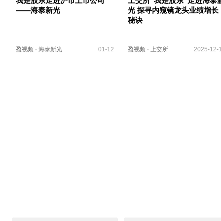
我是股东走进沪市上市公司
上交所“我是股东”走进海泰
——海泰新光
光 探寻内窥镜龙头业绩增长
秘诀
盈视频
·
海泰新光
01-12
盈视频
·
上交所
2025-12-