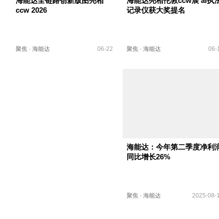
海能达全链路创新版图亮相
海能达亮相伦敦ccw展 ai执
ccw 2026
记录仪获大奖提名
聚焦
·
海能达
06-22
聚焦
·
海能达
06-
海能达：今年第二季度净利
同比增长26%
聚焦
·
海能达
2025-08-