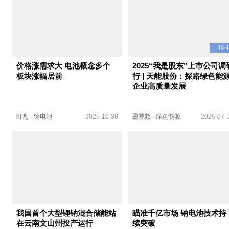
19:4
价格涨需求大 电池概念多个
2025“我是股东”上市公司调
板块涨幅居前
行 | 天能股份：探路绿色能
企业高质量发展
盯盘
·
钠电池
2025-10-30
盈视频
·
绿色能源
2025-07-
我国首个大型锂钠混合储能站
瞄准千亿市场 钠电池技术持
在云南文山州投产运行
续突破