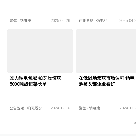
聚焦
·
钠电池
2025-05-26
产业透视
·
钠电池
2025-04-
发力钠电领域 帕瓦股份获
在低温场景获市场认可 钠电
5000吨级框架长单
池被头部企业看好
公告速递
·
帕瓦股份
2024-12-10
聚焦
·
钠电池
2024-11-