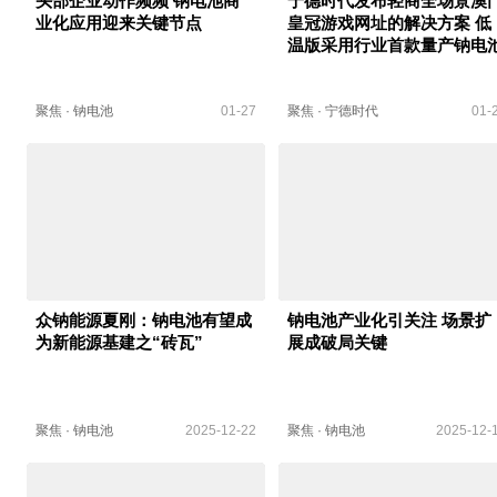
头部企业动作频频 钠电池商
宁德时代发布轻商全场景澳
业化应用迎来关键节点
皇冠游戏网址的解决方案 低
温版采用行业首款量产钠电
聚焦
·
钠电池
01-27
聚焦
·
宁德时代
01-
众钠能源夏刚：钠电池有望成
钠电池产业化引关注 场景扩
为新能源基建之“砖瓦”
展成破局关键
聚焦
·
钠电池
2025-12-22
聚焦
·
钠电池
2025-12-