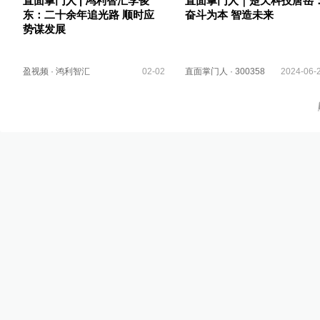
直面掌门人 | 鸿利智汇李俊
直面掌门人｜楚天科技唐岳
东：二十余年追光路 顺时应
奋斗为本 智造未来
势谋发展
盈视频
·
鸿利智汇
02-02
直面掌门人
·
300358
2024-06-