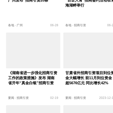
广州发布“招商引资20条”
“百企入青”招商签约活动在
海湖畔举行
各地
·
广州
06-28
各地
·
招商引资
06-
《湖南省进一步强化招商引资
甘肃省外招商引资项目到位
工作的政策措施》发布 湖南
金大幅增长 前11月到位资金
省开年“真金白银”招商引资
超5676亿元 同比增长42%
要闻
·
招商引资
02-19
要闻
·
招商引资
2023-12-