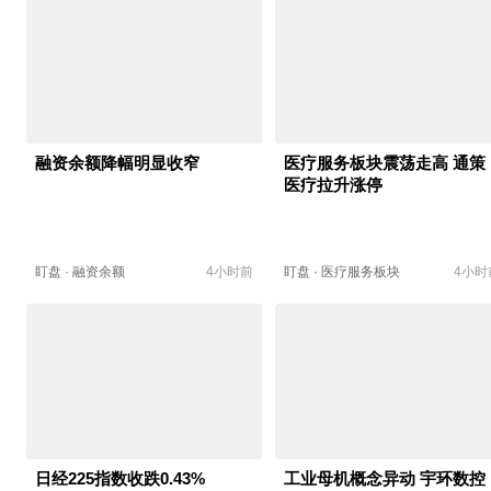
融资余额降幅明显收窄
医疗服务板块震荡走高 通策
医疗拉升涨停
盯盘
·
融资余额
4小时前
盯盘
·
医疗服务板块
4小时
日经225指数收跌0.43%
工业母机概念异动 宇环数控