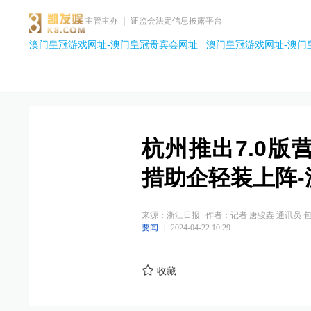
主管主办 ｜ 证监会法定信息披露平台
澳门皇冠游戏网址-澳门皇冠贵宾会网址
澳门皇冠游戏网址-澳门
杭州推出7.0版
措助企轻装上阵
来源：浙江日报
作者：记者 唐骏垚 通讯员 
要闻
|
2024-04-22 10:29
收藏